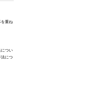
募を重ね
。
集につい
手法につ