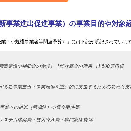
新事業進出促進事業）の事業目的や対象
企業・小規模事業者等関連予算）」
には下記が明記されていま
事業進出補助金の創設）【既存基金の活用 （1,500億円規
がる新事業進出・事業転換を重点的に支援するための新たな支
規事業への挑戦（新規性）や賃金要件等
システム構築費・技術導入費・専門家経費 等