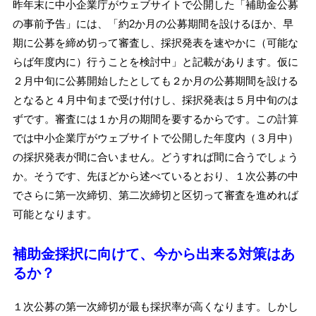
昨年末に中小企業庁がウェブサイトで公開した「補助金公募
の事前予告」には、「約2か月の公募期間を設けるほか、早
期に公募を締め切って審査し、採択発表を速やかに（可能な
らば年度内に）行うことを検討中」と記載があります。仮に
２月中旬に公募開始したとしても２か月の公募期間を設ける
となると４月中旬まで受け付けし、採択発表は５月中旬のは
ずです。審査には１か月の期間を要するからです。この計算
では中小企業庁がウェブサイトで公開した年度内（３月中）
の採択発表が間に合いません。どうすれば間に合うでしょう
か。そうです、先ほどから述べているとおり、１次公募の中
でさらに第一次締切、第二次締切と区切って審査を進めれば
可能となります。
補助金採択に向けて、今から出来る対策はあ
るか？
１次公募の第一次締切が最も採択率が高くなります。しかし