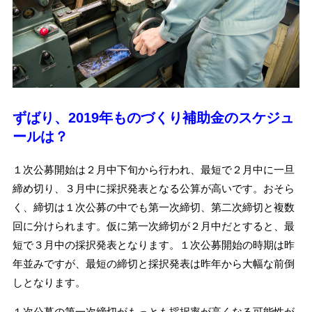
ずばり、
2019
年ものづくり補助金のスケジュ
ールは？
１次公募開始は２月中下旬から行われ、最短で２月中に一旦
締め切り、３月中に採択発表となる公算が高いです。おそら
く、締切は１次公募の中でも第一次締切、第二次締切と複数
回に分けられます。仮に第一次締切が２月中だとすると、最
短で３月中の採択発表となります。１次公募開始の時期は昨
年並みですが、最短の締切と採択発表は昨年から大幅な前倒
しとなります。
１次公募の第一次締切がもっとも採択率が高くなる可能性が