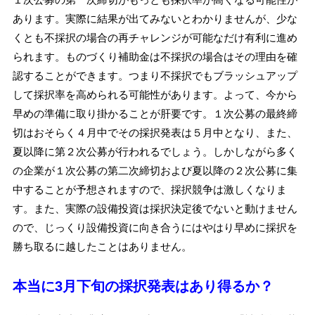
あります。実際に結果が出てみないとわかりませんが、少な
くとも不採択の場合の再チャレンジが可能なだけ有利に進め
られます。ものづくり補助金は不採択の場合はその理由を確
認することができます。つまり不採択でもブラッシュアップ
して採択率を高められる可能性があります。よって、今から
早めの準備に取り掛かることが肝要です。１次公募の最終締
切はおそらく４月中でその採択発表は５月中となり、また、
夏以降に第２次公募が行われるでしょう。しかしながら多く
の企業が１次公募の第二次締切および夏以降の２次公募に集
中することが予想されますので、採択競争は激しくなりま
す。また、実際の設備投資は採択決定後でないと動けません
ので、じっくり設備投資に向き合うにはやはり早めに採択を
勝ち取るに越したことはありません。
本当に
3
月下旬の採択発表はあり得るか？