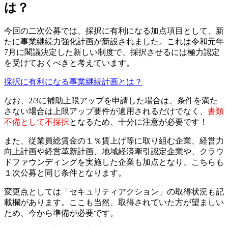
は？
今回の二次公募では、採択に有利になる加点項目として、新
たに事業継続力強化計画が新設されました。これは令和元年
7月に閣議決定した新しい制度で、採択させるには極力認定
を受けておくべきと考えています。
採択に有利になる事業継続計画とは？
なお、2/3に補助上限アップを申請した場合は、条件を満た
さない場合は上限アップ要件が適用されるだけでなく、
書類
不備として不採択
となるため、十分に注意が必要です！
また、従業員総賃金の１％賃上げ等に取り組む企業、経営力
向上計画や経営革新計画、地域経済牽引認定企業や、クラウ
ドファウンディングを実施した企業も加点となり、こちらも
１次公募と同じ条件となります。
変更点としては「セキュリティアクション」の取得状況も記
載欄があります。ここも当然、取得されていた方が望ましい
ため、今から準備が必要です。