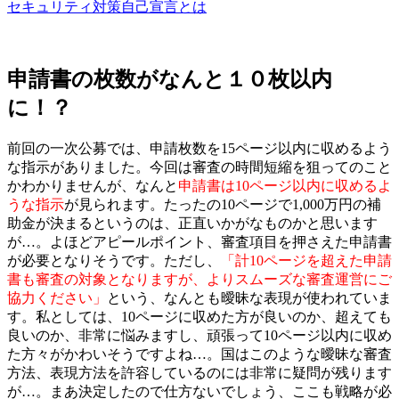
セキュリティ対策自己宣言とは
申請書の枚数がなんと１０枚以内
に！？
前回の一次公募では、申請枚数を15ページ以内に収めるよう
な指示がありました。今回は審査の時間短縮を狙ってのこと
かわかりませんが、なんと
申請書は10ページ以内に収めるよ
うな指示
が見られます。たったの10ページで1,000万円の補
助金が決まるというのは、正直いかがなものかと思います
が…。よほどアピールポイント、審査項目を押さえた申請書
が必要となりそうです。ただし、
「計10ページを超えた申請
書も審査の対象となりますが、よりスムーズな審査運営にご
協力ください」
という、なんとも曖昧な表現が使われていま
す。私としては、10ページに収めた方が良いのか、超えても
良いのか、非常に悩みますし、頑張って10ページ以内に収め
た方々がかわいそうですよね…。国はこのような曖昧な審査
方法、表現方法を許容しているのには非常に疑問が残ります
が…。まあ決定したので仕方ないでしょう、ここも戦略が必