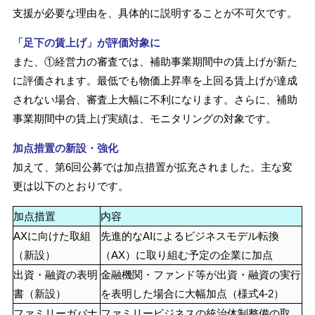
支援が必要な理由を、具体的に説明することが不可欠です。
「足下の賃上げ」が評価対象に
また、①経営力の審査では、補助事業期間中の賃上げが新た
に評価されます。最低でも物価上昇率を上回る賃上げが達成
されない場合、審査上大幅に不利になります。さらに、補助
事業期間中の賃上げ実績は、モニタリングの対象です。
加点措置の新設・強化
加えて、第6回公募では加点措置が拡充されました。主な変
更は以下のとおりです。
加点措置
内容
AXに向けた取組
先進的なAIによるビジネスモデル転換
（新設）
（AX）に取り組む予定の企業に加点
出資・融資の表明
金融機関・ファンド等が出資・融資の実行
書（新設）
を表明した場合に大幅加点（様式4-2）
ファミリーガバナ
ファミリービジネスの統治体制整備の取