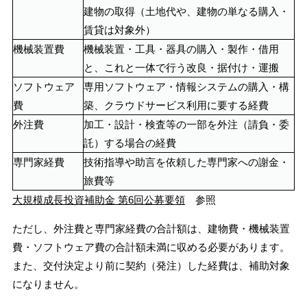
建物の取得（土地代や、建物の単なる購入・
賃貸は対象外）
機械装置費
機械装置・工具・器具の購入・製作・借用
と、これと一体で行う改良・据付け・運搬
ソフトウェア
専用ソフトウェア・情報システムの購入・構
費
築、クラウドサービス利用に要する経費
外注費
加工・設計・検査等の一部を外注（請負・委
託）する場合の経費
専門家経費
技術指導や助言を依頼した専門家への謝金・
旅費等
大規模成長投資補助金 第6回公募要領
参照
ただし、外注費と専門家経費の合計額は、建物費・機械装置
費・ソフトウェア費の合計額未満に収める必要があります。
また、交付決定より前に契約（発注）した経費は、補助対象
になりません。