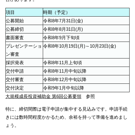
項目
時期（予定）
公募開始
令和8年7月31日(金)
公募締切
令和8年8月31日(月)
書面審査
令和8年9月下旬頃
プレゼンテーショ
令和8年10月19日(月)～10月23日(金)
ン審査
採択発表
令和8年11月上旬頃
交付申請
令和8年11月中旬以降
交付審査
令和8年12月中旬以降
交付決定
令和9年1月中旬以降
大規模成長投資補助金 第6回公募要領
参照
特に、締切間際は電子申請が集中する見込みです。申請手続
きには数時間程度かかるため、余裕を持って準備を進めまし
ょう。