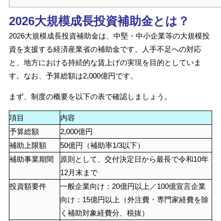
2026大規模成長投資補助金とは？
2026大規模成長投資補助金は、中堅・中小企業等の大規模投
資を支援する経済産業省の補助金です。人手不足への対応
と、地方における持続的な賃上げの実現を目的としていま
す。なお、予算総額は2,000億円です。
まず、制度の概要を以下の表で確認しましょう。
項目
内容
予算総額
2,000億円
補助上限額
50億円（補助率1/3以下）
補助事業期間
原則として、交付決定日から最長で令和10年
12月末まで
投資額要件
一般企業向け：20億円以上／100億宣言企業
向け：15億円以上（外注費・専門家経費を除
く補助対象経費分、税抜）