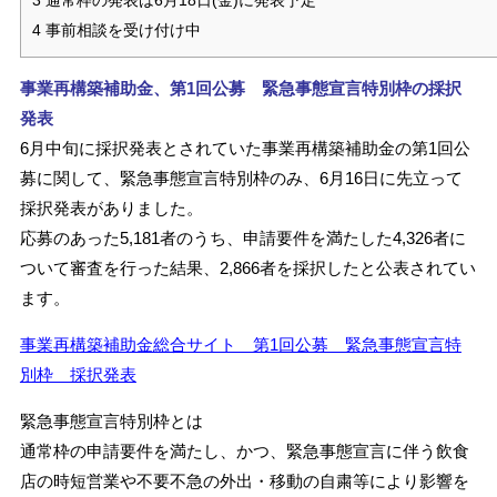
3
通常枠の発表は6月18日(金)に発表予定
4
事前相談を受け付け中
事業再構築補助金、第1回公募 緊急事態宣言特別枠の採択
発表
6月中旬に採択発表とされていた事業再構築補助金の第1回公
募に関して、緊急事態宣言特別枠のみ、6月16日に先立って
採択発表がありました。
応募のあった5,181者のうち、申請要件を満たした4,326者に
ついて審査を行った結果、2,866者を採択したと公表されてい
ます。
事業再構築補助金総合サイト 第1回公募 緊急事態宣言特
別枠 採択発表
緊急事態宣言特別枠とは
通常枠の申請要件を満たし、かつ、緊急事態宣言に伴う飲食
店の時短営業や不要不急の外出・移動の自粛等により影響を