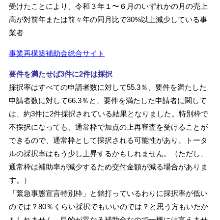
受けたことにより、令和３年１〜６月のいずれかの月の売上
高が対前年または前々年の同月比で30%以上減少している事
業者
事業再構築補助金総合サイト
要件を満たせば3件に2件は採択
採択率はすべての申請者数に対して55.3％、要件を満たした
申請者数に対して66.3％と、要件を満たした申請者に関して
は、約3件に2件採択されている結果となりました。特別枠で
不採択になっても、通常枠で加点の上再審査を受けることが
できるので、通常枠として採択される可能性があり、トータ
ルの採択率はもう少し上昇するかもしれません。（ただし、
通常枠は補助率が減少するため交付金額が減る場合がありま
す。）
「緊急事態宣言特別枠」と銘打っているわりに採択率が低い
のでは？80％くらい採択でもいいのでは？と思う方もいたか
もしれません。目的が異なる補助金なので一概には言えませ