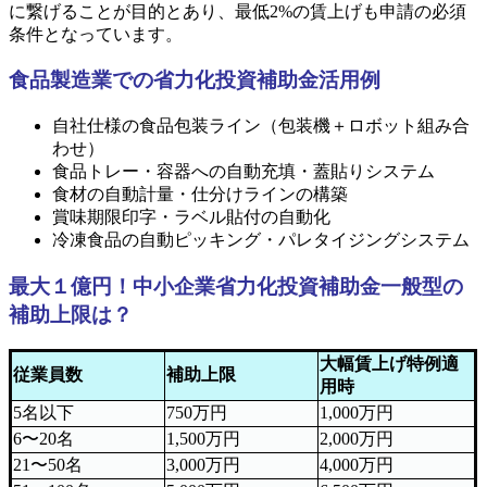
に繋げることが目的とあり、最低2%の賃上げも申請の必須
条件となっています。
食品製造業での省力化投資補助金活用例
自社仕様の食品包装ライン（包装機＋ロボット組み合
わせ）
食品トレー・容器への自動充填・蓋貼りシステム
食材の自動計量・仕分けラインの構築
賞味期限印字・ラベル貼付の自動化
冷凍食品の自動ピッキング・パレタイジングシステム
最大１億円！中小企業省力化投資補助金一般型の
補助上限は？
大幅賃上げ特例適
従業員数
補助上限
用時
5名以下
750万円
1,000万円
6〜20名
1,500万円
2,000万円
21〜50名
3,000万円
4,000万円