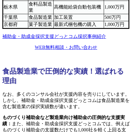
食料品製造
栃木県
高機能給袋自動包装機
1,000万円
業
千葉県
食品製造業
加工装置
500万円
京都府
菓子製造業
最新式梱包機の購入
1,000万円
補助金・助成金採択支援どっとコム採択事例紹介
WEB無料相談・お問い合わせ
食品製造業で圧倒的な実績！選ばれる
理由
なお、多くのコンサル会社が支援内容を売りにしています。
しかし、補助金・助成金採択支援どっとコムは食品製造業を
含む製造業の採択実績数が違います。
ものづくり補助金など製造業向け補助金の圧倒的な支援実
績：
また、補助金・助成金採択支援どっとコムでは、例えば
ものづくり補助金の支援数だけでも1,000社を軽く上回る支