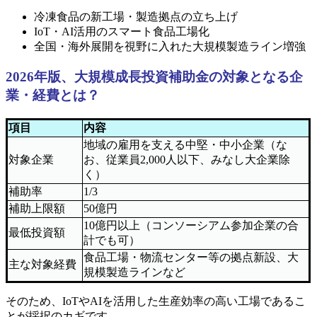
冷凍食品の新工場・製造拠点の立ち上げ
IoT・AI活用のスマート食品工場化
全国・海外展開を視野に入れた大規模製造ライン増強
2026年版、大規模成長投資補助金の対象となる企
業・経費とは？
項目
内容
地域の雇用を支える中堅・中小企業（な
対象企業
お、従業員2,000人以下、みなし大企業除
く）
補助率
1/3
補助上限額
50億円
10億円以上（コンソーシアム参加企業の合
最低投資額
計でも可）
食品工場・物流センター等の拠点新設、大
主な対象経費
規模製造ラインなど
そのため、IoTやAIを活用した生産効率の高い工場であるこ
とが採択のカギです。