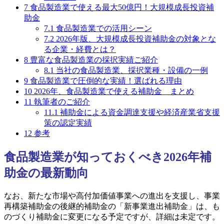
7
食品製造業で使える最大50億円！大規模成長投資補
助金
7.1
食品製造業での活用シーン
7.2
2026年版、大規模成長投資補助金の対象とな
る企業・経費とは？
8
豊富な食品製造業の採択実績ご紹介
8.1
当社の食品製造業、採択業種・設備の一例
9
食品製造業で圧倒的な実績！選ばれる理由
10
2026年、食品製造業で使える補助金 まとめ
11
執筆者のご紹介
11.1
補助金による資金調達支援や経済産業省支援
策の認定実績
12
参考
食品製造業が知っておくべき2026年補
助金の最新動向
なお、新たな市場や高付加価値事業への進出を支援し、事業
再構築補助金の後継的補助金の「新事業進出補助金」は、も
のづくり補助金に変更になる予定ですが、詳細は未定です。