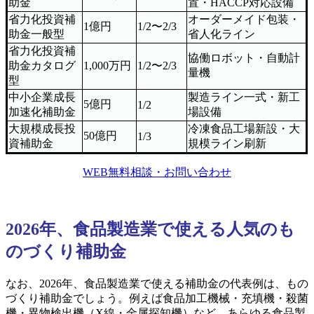
助金
置・HACCP対応設備
省力化投資補
オーダーメイド包装・
1億円
1/2〜2/3
助金一般型
省人化ライン
省力化投資補
協働ロボット・自動計
助金カタログ
1,000万円
1/2〜2/3
量機
型
中小企業成長
製造ライン一式・新工
5億円
1/2
加速化補助金
場設備
大規模成長投
冷凍食品工場新設・大
50億円
1/3
資補助金
規模ライン刷新
WEB無料相談・お問い合わせ
2026年、食品製造業で使える人気のも
のづくり補助金
なお、2026年、食品製造業で使える補助金の代表例は、もの
づくり補助金でしょう。例えば食品加工機械・充填機・殺菌
機・異物検出機（X線・金属探知機）など、あらゆる食品製