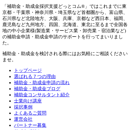
「補助金・助成金採択支援どっとコム®」ではこれまでに東
京都・千葉県・神奈川県・埼玉県など首都圏から、富山県、
石川県など北陸地方、大阪、兵庫、京都など西日本、福岡、
鹿児島など九州地方、四国、北海道、東北に至るまで全国各
地の中小企業様(製造業・サービス業・卸売業・宿泊業など)
の補助金申請・助成金申請のサポートを行ってまいりまし
た。
補助金・助成金を検討される際にはお気軽にご相談ください
ませ。
トップページ
選ばれる７つの理由
補助金・助成金申請の流れ
補助金・助成金ブログ
補助金コンサルタント紹介
士業向け講座
採択事例
よくあるご質問
運営会社
パートナー募集