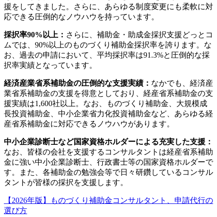
援をしてきました。さらに、あらゆる制度変更にも柔軟に対
応できる圧倒的なノウハウを持っています。
採択率90%以上：
さらに、補助金・助成金採択支援どっとコ
ムでは、90%以上のものづくり補助金採択率を誇ります。な
お、過去の申請において、平均採択率は91.3%と圧倒的な採
択率実績となっています。
経済産業省系補助金の圧倒的な支援実績：
なかでも、経済産
業省系補助金の支援を得意としており、経産省系補助金の支
援実績は1,600社以上。なお、ものづくり補助金、大規模成
長投資補助金、中小企業省力化投資補助金など、あらゆる経
産省系補助金に対応できるノウハウがあります。
中小企業診断士など国家資格ホルダーによる充実した支援：
なお、皆様の会社を支援するコンサルタントは経産省系補助
金に強い中小企業診断士、行政書士等の国家資格ホルダーで
す。また、各補助金の勉強会等で日々研鑽しているコンサル
タントが皆様の採択を支援します。
【2026年版】ものづくり補助金コンサルタント、申請代行の
選び方