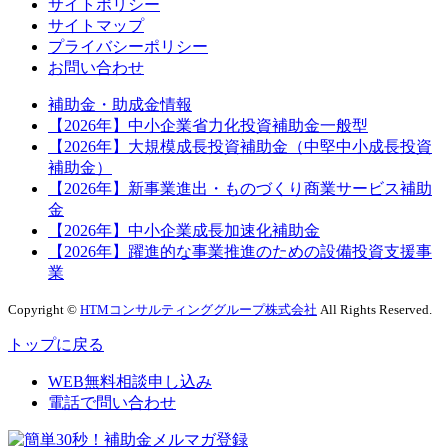
サイトポリシー
サイトマップ
プライバシーポリシー
お問い合わせ
補助金・助成金情報
【2026年】中小企業省力化投資補助金一般型
【2026年】大規模成長投資補助金（中堅中小成長投資
補助金）
【2026年】新事業進出・ものづくり商業サービス補助
金
【2026年】中小企業成長加速化補助金
【2026年】躍進的な事業推進のための設備投資支援事
業
Copyright ©
HTMコンサルティンググループ株式会社
All Rights Reserved.
トップに戻る
WEB無料相談申し込み
電話で問い合わせ