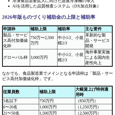
冷凍食品需要拡大に向けた急速冷凍機の導入
AIを活用した品質検査システム（DX加点対象）
2026年版ものづくり補助金の上限と補助率
申請枠
補助上限
補助率
主な要件
製品・サービ
革新的な製
750万〜2,500
中小1/2、小規
ス高付加価値
品・サービス
万円
模2/3
化枠
開発
海外事業実施
中小1/2、小規
グローバル枠
3,000万円
による国内生
模2/3
産性向上
なかでも、食品製造業でメインとなる申請枠は「製品・サー
ビス高付加価値化枠」です。
大幅賃上げ特例適
従業員数
補助上限
用時
5名以下
750万円
（850万円）
6〜20名
1,000万円
（1,250万円）
21〜50名
1,500万円
（2,500万円）