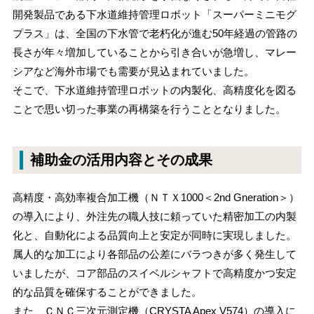
開発製品である下水道維持管理ロボット「スーパーミニモグ
プラス」は、全国の下水管で老朽化が進む50年経過の管路の
長さが年々増加していることから引き合いが急増し、マレー
シアなど海外市場でも需要が見込まれていました。
そこで、下水道維持管理ロボットの内製化、高精度化を図る
ことで思い切った事業の再構築を行うこととなりました。
補助金の活用内容とその成果
高精度・高効率複合加工機（ＮＴＸ1000＜2nd Gneration＞）
の導入により、外注先の職人技に頼っていた精密加工の内製
化と、自動化による品質向上と安定が同時に実現しました。
属人的な加工により各部品の公差にバラつきが多く発生して
いましたが、コア部品のスイベルシャフトで高精度かつ安定
的な品質を確保することができました。
また、ＣＮＣ三次元測定機（CRYSTA Apex V574）の導入に