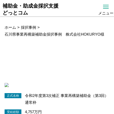
補助金・助成金採択支援
どっとコム
メニュー
ホーム
採択事例
石川県事業再構築補助金採択事例 株式会社HOKURYO様
石川県事業再構築補助金採択事
例 株式会社HOKURYO様
石川県小松市 生産用機械器具製造業 - 「事業再
構築補助金」利用
令和2年度第3次補正 事業再構築補助金（第3回）
正式名称
通常枠
4,757万
円
受給総額