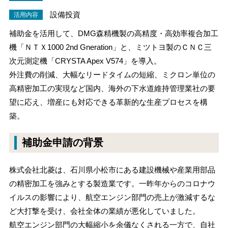
設備投資
活用内容
補助金を活用して、DMG森精機製の高精度・高効率複合加工
機「ＮＴＸ1000 2nd Gneration」と、ミツトヨ製のＣＮＣ三
次元測定機「CRYSTA Apex V574」を導入。
外注費の削減、大幅なリードタイムの短縮、ミクロン単位の
高精密加工の実現など国内、海外の下水道維持管理業社の要
望に応え、増産にも対応できる革新的な生産プロセスを構
築。
補助金申請の背景
株式会社北菱は、石川県小松市にある建設機械や産業用部品
の精密加工を強みとする製造業です。一昨年からのコロナウ
イルスの影響により、航空エンジン部門の売上が激減するな
ど大打撃を受け、会社全体の業績が悪化していました。
航空エンジン部門の大幅縮小を余儀なくされる一方で、自社