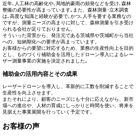
近年､人工林の高齢化や､局地的豪雨の頻発などを受け､森林
整備の必要性が高まっています｡また、森林測量･立木調査
は､高度な知識と経験が必要で､かつ､人手を要する業務なの
ですが、測量ニーズの高まりに対して、森林測量を引き受け
られる会社が足りておりません。
そういった背景から、発注元である茨城県や茨城町から当社
への、短納期化への要求が高まっています。
お客様からの要望に対応するため、業務の生産性向上を目的
とし、ものづくり補助金を活用したドローン導入によるレー
ザー測量事業の実施を決定されました｡
補助金の活用内容とその成果
レーザードローンを導入し、革新的に工数を削減することで
生産性を向上させます。
またそれにより、顧客のニーズにも十分に応えながら、新市
場への進出や、人材の育成にしっかりと時間を使い、将来を
見据えた事業展開を行っていく予定です。
お客様の声