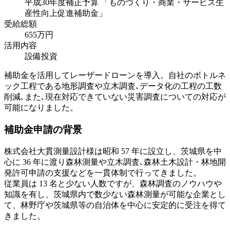
平成30年度補正予算 「ものづくり・商業・サービス生
産性向上促進補助金」
受給総額
655万
円
活用内容
設備投資
補助金を活用してレーザードローンを導入。自社のボトルネ
ック工程である地形調査や立木調査､データ化の工程の工数
削減､また､現在対応できていない災害調査についての対応が
可能になりました。
補助金申請の背景
株式会社大貫測量設計様は昭和 57 年に設立し、茨城県を中
心に 36 年に渡り森林測量や立木調査､森林土木設計・林地開
発許可申請の支援などを一貫体制で行ってきました。
従業員は 13 名と少ない人数ですが、森林調査のノウハウや
知識を有し、茨城県内で数少ない森林測量が可能な企業とし
て、林野庁や茨城県等の自治体を中心に安定的に受注を得て
きました。