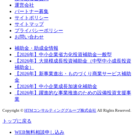
運営会社
パートナー募集
サイトポリシー
サイトマップ
プライバシーポリシー
お問い合わせ
補助金・助成金情報
【2026年】中小企業省力化投資補助金一般型
【2026年】大規模成長投資補助金（中堅中小成長投資
補助金）
【2026年】新事業進出・ものづくり商業サービス補助
金
【2026年】中小企業成長加速化補助金
【2026年】躍進的な事業推進のための設備投資支援事
業
Copyright ©
HTMコンサルティンググループ株式会社
All Rights Reserved.
トップに戻る
WEB無料相談申し込み