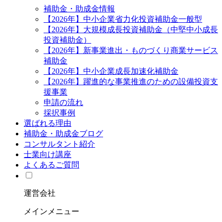
補助金・助成金情報
【2026年】中小企業省力化投資補助金一般型
【2026年】大規模成長投資補助金（中堅中小成長
投資補助金）
【2026年】新事業進出・ものづくり商業サービス
補助金
【2026年】中小企業成長加速化補助金
【2026年】躍進的な事業推進のための設備投資支
援事業
申請の流れ
採択事例
選ばれる理由
補助金・助成金ブログ
コンサルタント紹介
士業向け講座
よくあるご質問
運営会社
メインメニュー