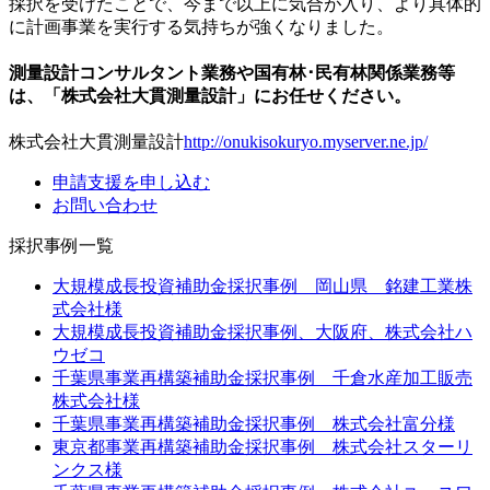
採択を受けたことで、今まで以上に気合が入り、より具体的
に計画事業を実行する気持ちが強くなりました。
測量設計コンサルタント業務や国有林･民有林関係業務等
は、「株式会社大貫測量設計」にお任せください。
株式会社大貫測量設計
http://onukisokuryo.myserver.ne.jp/
申請支援を申し込む
お問い合わせ
採択事例一覧
大規模成長投資補助金採択事例 岡山県 銘建工業株
式会社様
大規模成長投資補助金採択事例、大阪府、株式会社ハ
ウゼコ
千葉県事業再構築補助金採択事例 千倉水産加工販売
株式会社様
千葉県事業再構築補助金採択事例 株式会社富分様
東京都事業再構築補助金採択事例 株式会社スターリ
ンクス様