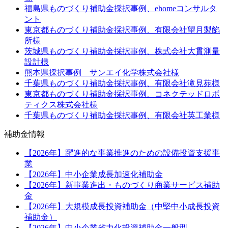
福島県ものづくり補助金採択事例、ehomeコンサルタ
ント
東京都ものづくり補助金採択事例、有限会社望月製餡
所様
茨城県ものづくり補助金採択事例、株式会社大貫測量
設計様
熊本県採択事例 サンエイ化学株式会社様
千葉県ものづくり補助金採択事例、有限会社滝見苑様
東京都ものづくり補助金採択事例、コネクテッドロボ
ティクス株式会社様
千葉県ものづくり補助金採択事例、有限会社英工業様
補助金情報
【2026年】躍進的な事業推進のための設備投資支援事
業
【2026年】中小企業成長加速化補助金
【2026年】新事業進出・ものづくり商業サービス補助
金
【2026年】大規模成長投資補助金（中堅中小成長投資
補助金）
【2026年】中小企業省力化投資補助金一般型